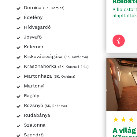
kolost
Domica
(SK, Domica)
A kolostor
alapították
Edelény
Hídvégardó
Jósvafő
Kelemér
Kiskovácsvágása
(SK, Kováčová)
Krasznahorka
(SK, Krásna Hôrka)
Martonháza
(SK, Ochtiná)
Martonyi
Ragály
Rozsnyó
(SK, Rožňava)
Rudabánya
★★★
Szalonna
A vilá
Szendrő