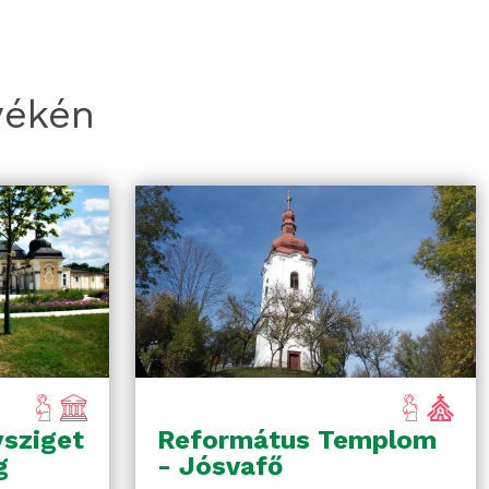
yékén
ysziget
Református Templom
g
- Jósvafő