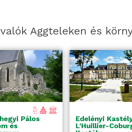
ivalók Aggteleken és körn
hegyi Pálos
Edelényi Kastél
om és
L'Huillier-Cobur