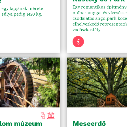
e
Egy romantikus építménye
, egy lapjának mérete
műbarlanggal és vízeséssel
 súlya pedig 1420 kg.
csodálatos angolpark köz
elhelyezkedő reprezentatí
vadászkastély.
alom múzeum
Meseerdő