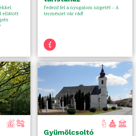
kkel,
Fedezd fel a nyugalom szigetét – A
 ellátott
természet vár rád!
epén
v
Gyümölcsoltó