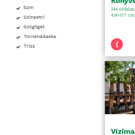
Könyv
Szin
346 oldalas
418×377 cm,
Szinpetri
Szögliget
Tornanádaska
Trizs
Vízim