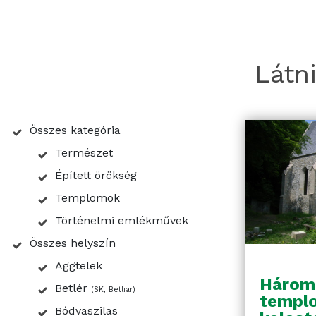
Látn
Összes kategória
Természet
Épített örökség
Templomok
Történelmi emlékművek
Összes helyszín
Aggtelek
Három
Betlér
(SK, Betliar)
templ
Bódvaszilas