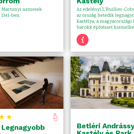
orrom
Kastély
t Martonyi nemesek
Az edelényi L'Huillier-Cob
 1341-ben.
az ország hetedik legnagy
kastélya, a magyarországi
barokk építészet kiemelk
★★
Betléri Andráss
g Legnagyobb
Kastély és Park