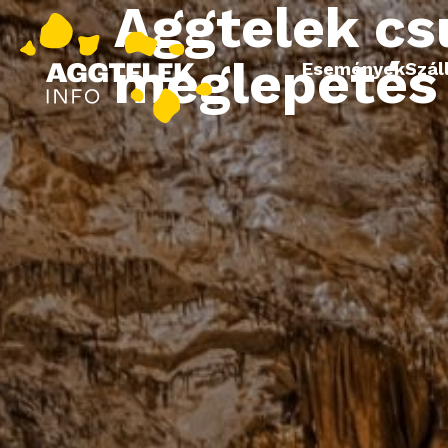
Aggtelek cs
meglepetés
Események
Szál