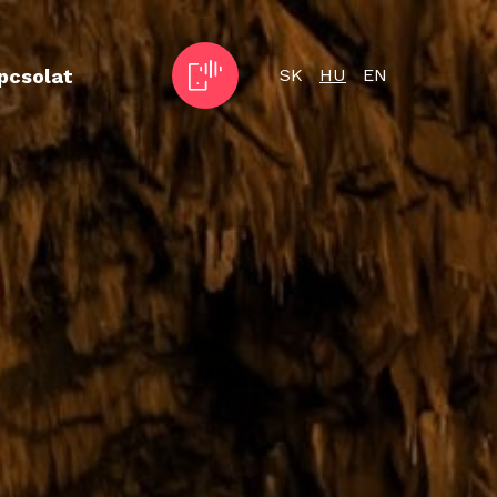
pcsolat
SK
HU
EN