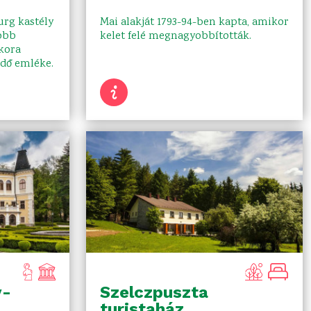
urg kastély
Mai alakját 1793-94-ben kapta, amikor
obb
kelet felé megnagyobbították.
 kora
edő emléke.
y-
Szelczpuszta
turistaház