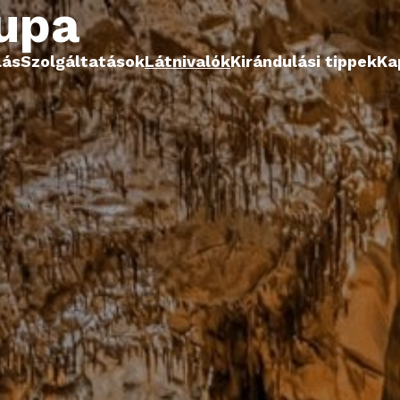
upa
lás
Szolgáltatások
Látnivalók
Kirándulási tippek
Ka