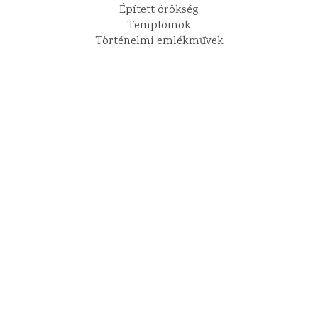
Épített örökség
Templomok
Történelmi emlékművek
Kirándulási tippek
Kapcsolat
info@aggtelek.info
+36205122040
Adatvédelem