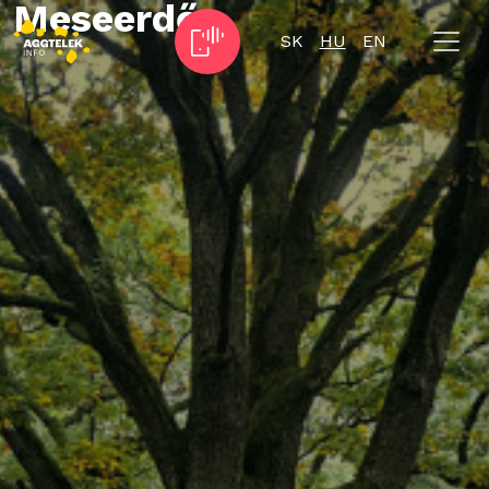
Meseerdő
SK
HU
EN