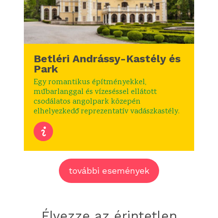
Betléri Andrássy-Kastély és
Park
Egy romantikus építményekkel,
műbarlanggal és vízeséssel ellátott
csodálatos angolpark közepén
elhelyezkedő reprezentatív vadászkastély.
további események
Élvezze az érintetlen