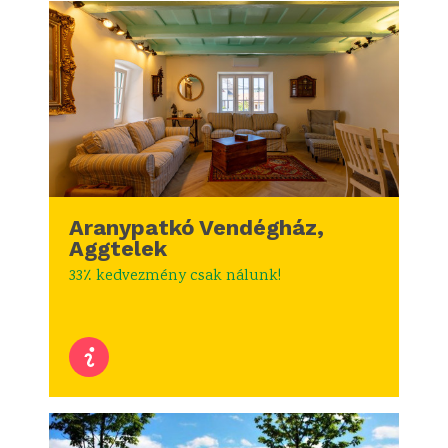
Aranypatkó Vendégház,
Aggtelek
33٪ kedvezmény csak nálunk!