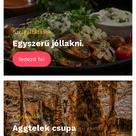
Szolgáltatások
Egyszerű jóllakni.
fedezd fel
Látnivalók
Aggtelek csupa