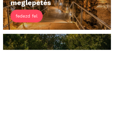
meglepetés
fedezd fel
Kirándulási tippek
Fedezze fel
Aggtelek környékét
fedezd fel