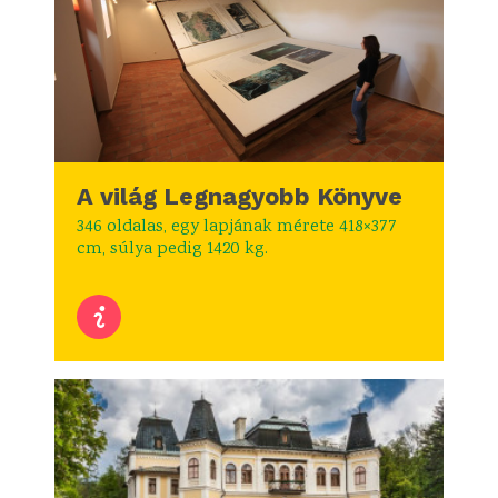
A világ Legnagyobb Könyve
346 oldalas, egy lapjának mérete 418×377
cm, súlya pedig 1420 kg.