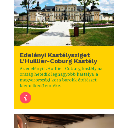
Edelényi Kastélysziget
L'Huillier-Coburg Kastély
Az edelényi L'Huillier-Coburg kastély az
ország hetedik legnagyobb kastélya, a
magyarországi kora barokk építészet
kiemelkedő emléke.