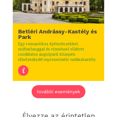
Betléri Andrássy-Kastély és
Park
Egy romantikus építményekkel,
műbarlanggal és vízeséssel ellátott
csodálatos angolpark közepén
elhelyezkedő reprezentatív vadászkastély.
további események
Élvezze az érintetlen