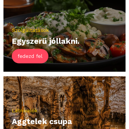
Szolgáltatások
Egyszerű jóllakni.
fedezd fel
Látnivalók
Aggtelek csupa