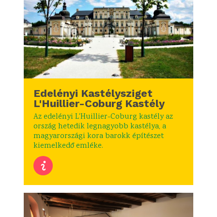
Edelényi Kastélysziget
L'Huillier-Coburg Kastély
Az edelényi L'Huillier-Coburg kastély az
ország hetedik legnagyobb kastélya, a
magyarországi kora barokk építészet
kiemelkedő emléke.