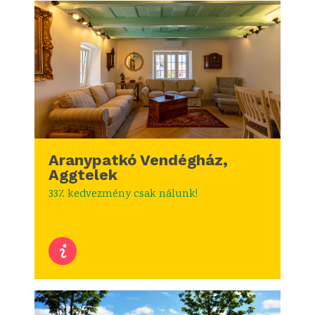
Aranypatkó Vendégház,
Aggtelek
33٪ kedvezmény csak nálunk!