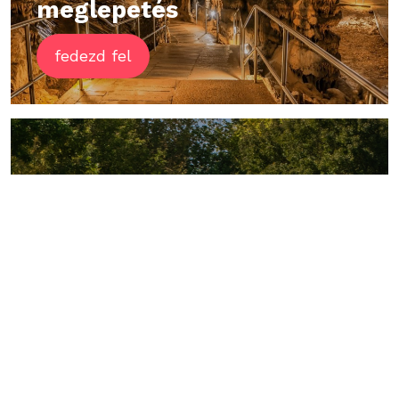
meglepetés
fedezd fel
Kirándulási tippek
Fedezze fel
Aggtelek környékét
fedezd fel