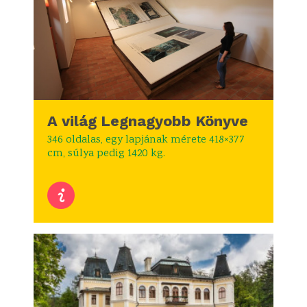
A világ Legnagyobb Könyve
346 oldalas, egy lapjának mérete 418×377
cm, súlya pedig 1420 kg.